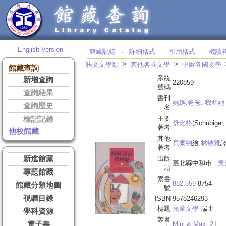
English Version
館藏記錄
詳細格式
引用格式
機讀
‧
‧
‧
>
>
語文文學類
其他各國文學
中歐各國文學
館藏查詢
系統
新增查詢
220859
號碼
查詢結果
書刊
媽媽.爸爸. 我和她
查詢歷史
名
主要
標記記錄
舒比格
(Schubiger
著者
他校館藏
其他
貝爾納
繪;
林敏雅
著者
新進館藏
出版
臺北縣中和市 :
吳
項
專題館藏
索書
882.559
8754
館藏分類地圖
號
視聽目錄
ISBN
9578246293
標題
兒童文學
-瑞士
學科資源
叢書
電子書
Mini & Max
;
21