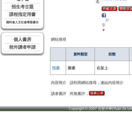
名
招生考古題
課程指定用書
分
國科會人文社會專題書目
享
▼
個人書房
網站搜尋
校外讀者申請
資料類型
狀態
找書
圖書
在架上
內容簡介
請利用網站搜尋，連結內容簡介
讀者書評
尚無書評，
Copyright © 2007 元智大學(Yuan Ze U