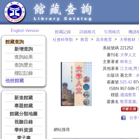
English Version
館藏記錄
詳細格式
引用格式
機讀
‧
‧
‧
>
>
>
社會科學類
教育
高等教育
大學教材
館藏查詢
系統號碼
221252
新增查詢
書刊名
大學人文
查詢結果
主要著者
林有土
查詢歷史
其他著者
江文雄
;
齊
標記記錄
出版項
臺北市 :
他校館藏
索書號
525.42
87
ISBN
957-599-7
標題
通識敎育
新進館藏
叢書名
敎育叢書
;
專題館藏
館藏分類地圖
分享
視聽目錄
網站搜尋
學科資源
電子書