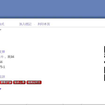
格式
加入標記
列印本頁
‧
>
文輝
水牛
， 民94
44
75-1
118
▼