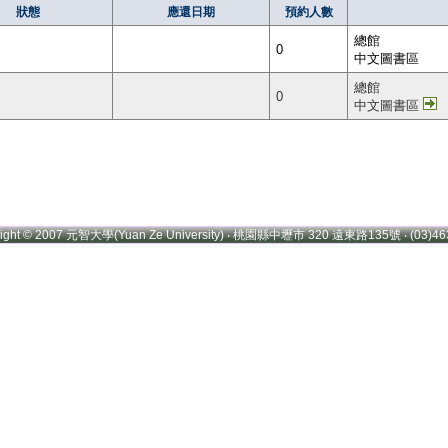
狀態
應還日期
預約人數
總館
0
中文圖書區
總館
0
中文圖書區
right © 2007 元智大學(Yuan Ze University) ‧ 桃園縣中壢市 320 遠東路135號 ‧ (03)46