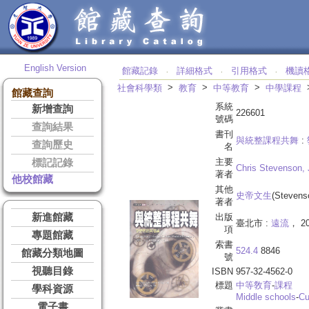
English Version
館藏記錄
詳細格式
引用格式
機讀
‧
‧
‧
>
>
>
社會科學類
教育
中等教育
中學課程
館藏查詢
系統
新增查詢
226601
號碼
查詢結果
書刊
與統整課程共舞
:
查詢歷史
名
主要
標記記錄
Chris Stevenson,
著者
他校館藏
其他
史帝文生
(Stevenso
著者
新進館藏
出版
臺北市 :
遠流
， 2
項
專題館藏
索書
524.4
8846
館藏分類地圖
號
視聽目錄
ISBN
957-32-4562-0
標題
中等敎育
-
課程
學科資源
Middle schools
-
Cu
電子書