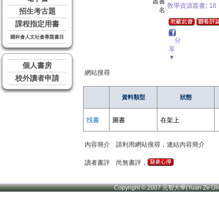
叢書
敎學資源叢書
;
18
名
招生考古題
課程指定用書
國科會人文社會專題書目
分
享
▼
個人書房
網站搜尋
校外讀者申請
資料類型
狀態
找書
圖書
在架上
內容簡介
請利用網站搜尋，連結內容簡介
讀者書評
尚無書評，
Copyright © 2007 元智大學(Yuan Ze U