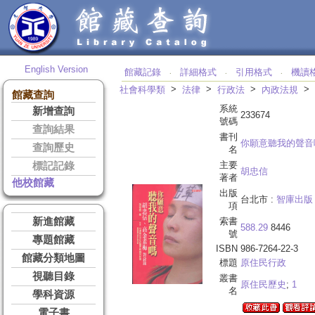
English Version
館藏記錄
詳細格式
引用格式
機讀
‧
‧
‧
>
>
>
>
社會科學類
法律
行政法
內政法規
館藏查詢
系統
新增查詢
233674
號碼
查詢結果
書刊
你願意聽我的聲音
查詢歷史
名
主要
標記記錄
胡忠信
著者
他校館藏
出版
台北市 :
智庫出版
項
新進館藏
索書
588.29
8446
號
專題館藏
ISBN
986-7264-22-3
館藏分類地圖
標題
原住民行政
視聽目錄
叢書
原住民歷史
;
1
名
學科資源
電子書