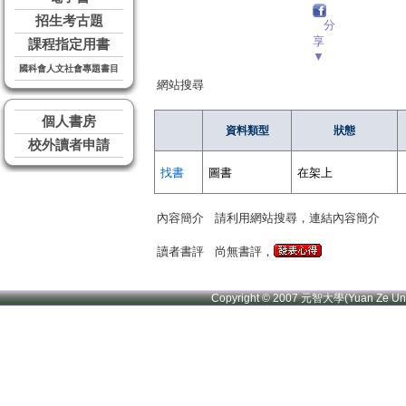
招生考古題
分
享
課程指定用書
▼
國科會人文社會專題書目
網站搜尋
個人書房
資料類型
狀態
校外讀者申請
找書
圖書
在架上
內容簡介
請利用網站搜尋，連結內容簡介
讀者書評
尚無書評，
Copyright © 2007 元智大學(Yuan Ze U