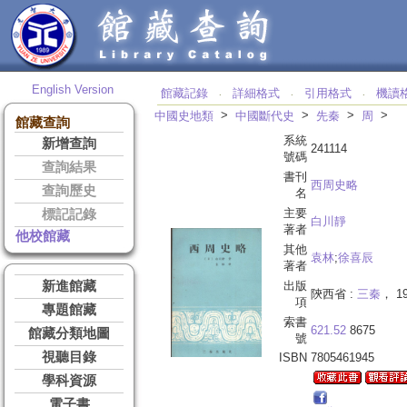
English Version
館藏記錄
詳細格式
引用格式
機讀
‧
‧
‧
>
>
>
>
中國史地類
中國斷代史
先秦
周
館藏查詢
系統
新增查詢
241114
號碼
查詢結果
書刊
西周史略
查詢歷史
名
主要
標記記錄
白川靜
著者
他校館藏
其他
袁林
;
徐喜辰
著者
新進館藏
出版
陝西省 :
三秦
， 1
項
專題館藏
索書
621.52
8675
館藏分類地圖
號
視聽目錄
ISBN
7805461945
學科資源
電子書