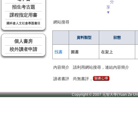
分
招生考古題
享
▼
課程指定用書
網站搜尋
國科會人文社會專題書目
資料類型
狀態
個人書房
校外讀者申請
找書
圖書
在架上
內容簡介
請利用網站搜尋，連結內容簡介
讀者書評
尚無書評，
Copyright © 2007 元智大學(Yuan Ze U