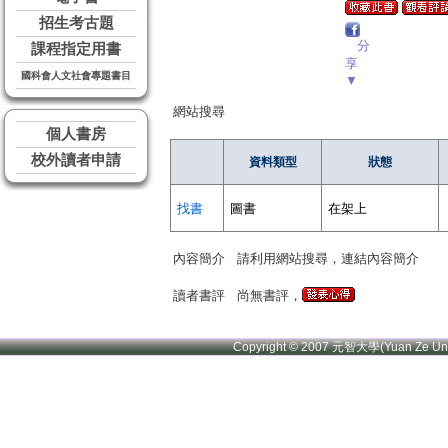
招生考古題
分
課程指定用書
享
國科會人文社會專題書目
▼
網站搜尋
個人書房
校外讀者申請
資料類型
狀態
找書
圖書
在架上
內容簡介
請利用網站搜尋，連結內容簡介
讀者書評
尚無書評，
Copyright © 2007 元智大學(Yuan Ze U