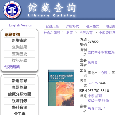
English Version
館藏記錄
詳細格式
引用格式
機讀
‧
‧
‧
>
>
>
社會科學類
教育
初等教育
小學管理
館藏查詢
系統
新增查詢
247822
號碼
查詢結果
書刊
國民中小學校務評
查詢歷史
名
主要
標記記錄
鄭崇趁
著者
他校館藏
出版
臺北市 :
心理
， 民
項
新進館藏
索書
523.75
8446
號
專題館藏
ISBN
957-702-881-0
館藏分類地圖
標題
小學
-
評鑑
初級中學
-
評鑑
視聽目錄
叢書
學科資源
教育行政
;
7
名
電子書