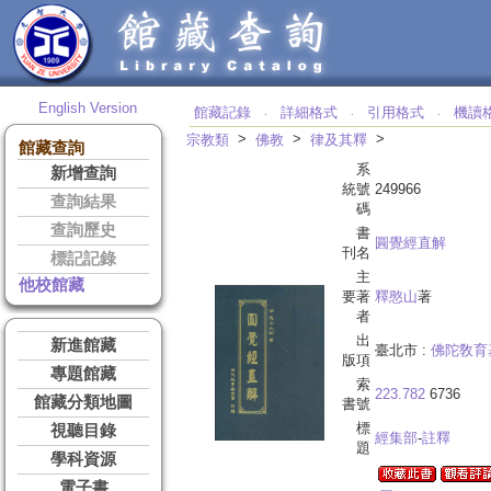
English Version
館藏記錄
詳細格式
引用格式
機讀
‧
‧
‧
>
>
>
宗教類
佛教
律及其釋
館藏查詢
系
新增查詢
統號
249966
查詢結果
碼
查詢歷史
書
圓覺經直解
刊名
標記記錄
主
他校館藏
要著
釋憨山
著
者
出
新進館藏
臺北市 :
佛陀敎育
版項
專題館藏
索
223.782
6736
館藏分類地圖
書號
標
視聽目錄
經集部
-
註釋
題
學科資源
電子書