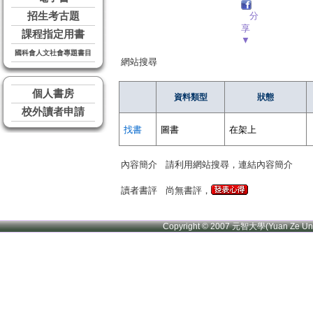
招生考古題
分
享
課程指定用書
▼
國科會人文社會專題書目
網站搜尋
個人書房
資料類型
狀態
校外讀者申請
找書
圖書
在架上
內容簡介
請利用網站搜尋，連結內容簡介
讀者書評
尚無書評，
Copyright © 2007 元智大學(Yuan Ze U