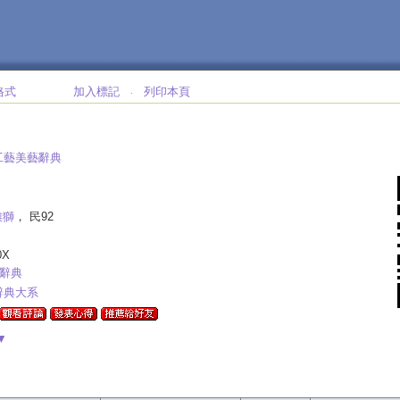
格式
加入標記
列印本頁
‧
工藝美藝辭典
雄獅
， 民92
0X
,辭典
辭典大系
▼