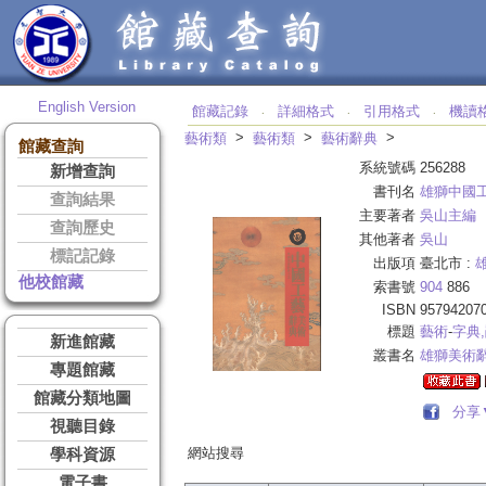
English Version
館藏記錄
詳細格式
引用格式
機讀
‧
‧
‧
>
>
>
藝術類
藝術類
藝術辭典
館藏查詢
系統號碼
256288
新增查詢
書刊名
雄獅中國
查詢結果
主要著者
吳山主編
查詢歷史
其他著者
吳山
標記記錄
出版項
臺北市 :
他校館藏
索書號
904
886
ISBN
95794207
標題
藝術
-
字典
新進館藏
叢書名
雄獅美術
專題館藏
館藏分類地圖
分享
視聽目錄
網站搜尋
學科資源
電子書