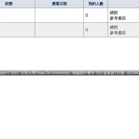
狀態
應還日期
預約人數
總館
借
0
參考書區
總館
借
0
參考書區
right © 2007 元智大學(Yuan Ze University) ‧ 桃園縣中壢市 320 遠東路135號 ‧ (03)46