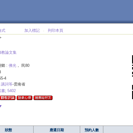
格式
加入標記
列印本頁
‧
>
佛教論文集
鄉 :
佛光
， 民80
3
65-4
, 講詞等
-雲南省
叢書
;
5402
▼
狀態
應還日期
預約人數