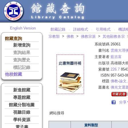
English Version
館藏記錄
詳細格式
引用格式
機讀
‧
‧
‧
>
>
>
宗教類
佛教
佛教宗派
其他顯教各宗
館藏查詢
系統號碼
26061
新增查詢
書刊名
雲南大理
查詢結果
主要著者
藍吉富
查詢歷史
出版項
高雄縣大樹
標記記錄
索書號
226.7
854
他校館藏
ISBN
957-543-0
標題
佛教
-
論文
叢書名
佛光文選
新進館藏
專題館藏
分享
館藏分類地圖
視聽目錄
網站搜尋
學科資源
資料類型
電子書