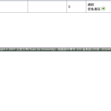
總館
0
密集書區
right © 2007 元智大學(Yuan Ze University) ‧ 桃園縣中壢市 320 遠東路135號 ‧ (03)46