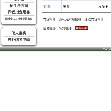
招生考古題
找書
圖書
在架上
課程指定用書
國科會人文社會專題書目
內容簡介
請利用網站搜尋，連結內容簡介
讀者書評
尚無書評，
個人書房
校外讀者申請
Copy