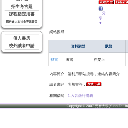
招生考古題
分
課程指定用書
享
國科會人文社會專題書目
▼
網站搜尋
個人書房
校外讀者申請
資料類型
狀態
找書
圖書
在架上
內容簡介
請利用網站搜尋，連結內容簡介
讀者書評
尚無書評，
相關借閱
1.入菩薩行講義
Copyright © 2007 元智大學(Yuan Ze U