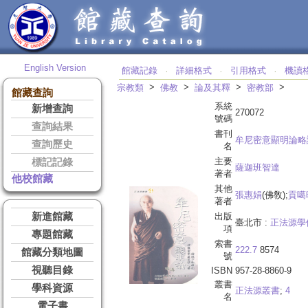
English Version
館藏記錄
詳細格式
引用格式
機讀
‧
‧
‧
>
>
>
>
宗教類
佛教
論及其釋
密教部
館藏查詢
系統
新增查詢
270072
號碼
查詢結果
書刊
牟尼密意顯明論略
查詢歷史
名
主要
標記記錄
薩迦班智達
著者
他校館藏
其他
張惠娟
(佛敎);
貢噶
著者
新進館藏
出版
臺北市 :
正法源學
項
專題館藏
索書
222.7
8574
館藏分類地圖
號
視聽目錄
ISBN
957-28-8860-9
叢書
學科資源
正法源叢書
;
4
名
電子書