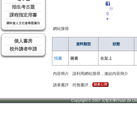
招生考古題
分
享
課程指定用書
▼
國科會人文社會專題書目
網站搜尋
個人書房
資料類型
狀態
校外讀者申請
找書
圖書
在架上
內容簡介
請利用網站搜尋，連結內容簡介
讀者書評
尚無書評，
Copyright © 2007 元智大學(Yuan Ze U