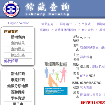
English Version
館藏記錄
詳細格式
引用格式
機讀
‧
‧
‧
>
>
>
藝術類
遊藝及休閒活動
智力遊戲
其
館藏查詢
系統
新增查詢
277162
號碼
查詢結果
書刊
引爆團隊動能
:
獻
查詢歷史
名
主要
標記記錄
羅亦耀
著
著者
他校館藏
出版
臺北縣 :
麥巨卡索
項
新進館藏
索書
997.9
8525
號
專題館藏
ISBN
9789868337602
館藏分類地圖
標題
智力遊戲
視聽目錄
叢書
團康魔法書系列
;
1
名
學科資源
電子書