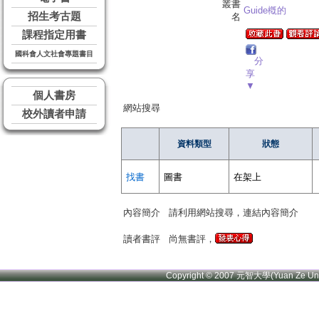
叢書
Guide槪的
招生考古題
名
課程指定用書
國科會人文社會專題書目
分
享
▼
個人書房
網站搜尋
校外讀者申請
資料類型
狀態
找書
圖書
在架上
內容簡介
請利用網站搜尋，連結內容簡介
讀者書評
尚無書評，
Copyright © 2007 元智大學(Yuan Ze U