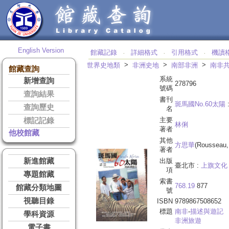
English Version
館藏記錄
詳細格式
引用格式
機讀
‧
‧
‧
>
>
>
世界史地類
非洲史地
南部非洲
南非
館藏查詢
系統
新增查詢
278796
號碼
查詢結果
書刊
斑馬國No.60太陽
查詢歷史
名
主要
標記記錄
林俐
著者
他校館藏
其他
方思華
(Rousseau,
著者
新進館藏
出版
臺北市 :
上旗文化
項
專題館藏
索書
768.19
877
館藏分類地圖
號
視聽目錄
ISBN
9789867508652
標題
南非
-
描述與遊記
學科資源
非洲旅遊
電子書