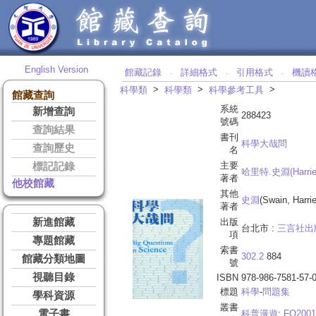
English Version
館藏記錄
詳細格式
引用格式
機讀
‧
‧
‧
>
>
>
科學類
科學類
科學參考工具
館藏查詢
系統
新增查詢
288423
號碼
查詢結果
書刊
科學大哉問
查詢歷史
名
主要
標記記錄
哈里特.史淵(Harrie
著者
他校館藏
其他
史淵
(Swain, Harrie
著者
新進館藏
出版
台北市 :
三言社出
項
專題館藏
索書
302.2
884
館藏分類地圖
號
視聽目錄
ISBN
978-986-7581-57-
標題
科學
-
問題集
學科資源
叢書
電子書
科普漫遊
;
FQ2001