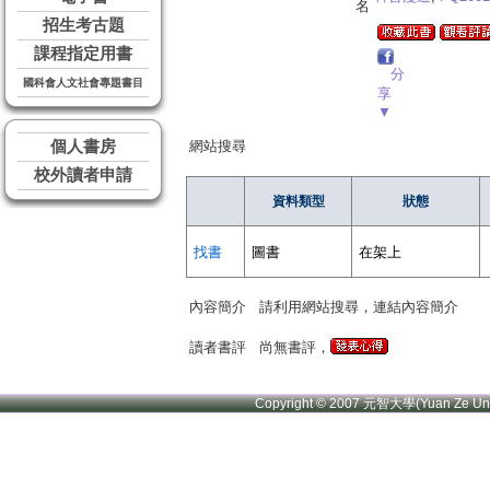
名
招生考古題
課程指定用書
分
國科會人文社會專題書目
享
▼
個人書房
網站搜尋
校外讀者申請
資料類型
狀態
找書
圖書
在架上
內容簡介
請利用網站搜尋，連結內容簡介
讀者書評
尚無書評，
Copyright © 2007 元智大學(Yuan Ze U