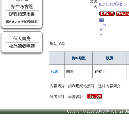
叢書
私房旅程系列
;
22
招生考古題
名
課程指定用書
國科會人文社會專題書目
分
享
▼
個人書房
網站搜尋
校外讀者申請
資料類型
狀態
找書
圖書
在架上
內容簡介
請利用網站搜尋，連結內容簡介
讀者書評
尚無書評，
Copyright © 2007 元智大學(Yuan Ze U