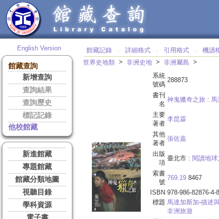
English Version
館藏記錄
詳細格式
引用格式
機讀
‧
‧
‧
>
>
>
世界史地類
非洲史地
非洲屬島
館藏查詢
系統
新增查詢
288873
號碼
查詢結果
書刊
神鬼獵奇之旅
:
馬
查詢歷史
名
主要
標記記錄
李昆霖
著者
他校館藏
其他
張佐嘉
著者
新進館藏
出版
臺北市 :
閱讀地球
項
專題館藏
索書
769.19
8467
館藏分類地圖
號
視聽目錄
ISBN
978-986-82876-4-
標題
馬達加斯加
-
描述
學科資源
非洲旅遊
電子書