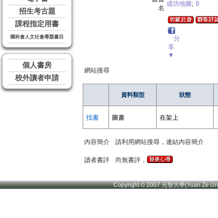
成功地圖
;
9
名
招生考古題
課程指定用書
國科會人文社會專題書目
分
享
▼
個人書房
網站搜尋
校外讀者申請
資料類型
狀態
找書
圖書
在架上
內容簡介
請利用網站搜尋，連結內容簡介
讀者書評
尚無書評，
Copyright © 2007 元智大學(Yuan Ze U