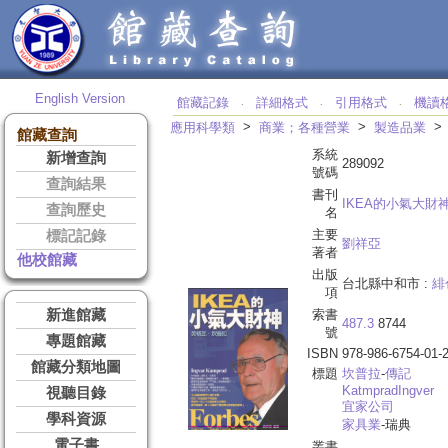
English Version
館藏記錄
詳細格式
引用格式
機讀
‧
‧
‧
>
>
應用科學類
商業；各種營業
製造品業
館藏查詢
系統
新增查詢
289092
號碼
查詢結果
書刊
IKEA的小氣大財
查詢歷史
名
主要
標記記錄
劉祥亞
著者
他校館藏
出版
台北縣中和市 :
緋
項
新進館藏
索書
487.3
8744
號
專題館藏
ISBN
978-986-6754-01-
館藏分類地圖
標題
坎普拉
-
傳記
Katmprad
Ingver
視聽目錄
宜家公司
學科資源
家具業
-瑞典
電子書
叢書