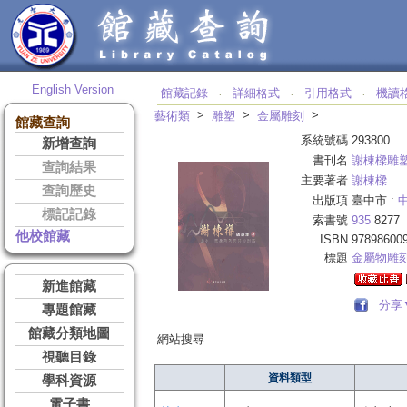
English Version
館藏記錄
詳細格式
引用格式
機讀
‧
‧
‧
>
>
>
藝術類
雕塑
金屬雕刻
館藏查詢
系統號碼
293800
新增查詢
書刊名
謝棟樑雕
查詢結果
主要著者
謝棟樑
查詢歷史
出版項
臺中市 :
標記記錄
索書號
935
8277
他校館藏
ISBN
97898600
標題
金屬物雕
新進館藏
分享
專題館藏
館藏分類地圖
網站搜尋
視聽目錄
資料類型
學科資源
電子書