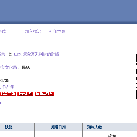
格式
加入標記
列印本頁
‧
塑集
. 七.
山水.意象系列與詩的對話
中市文化局
， 民96
93735
刻
-
作品集
▼
狀態
應還日期
預約人數
總館