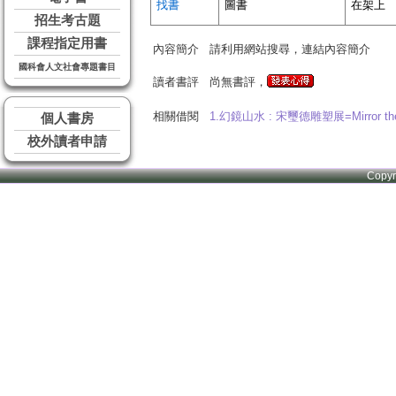
找書
圖書
在架上
招生考古題
課程指定用書
內容簡介
請利用網站搜尋，連結內容簡介
國科會人文社會專題書目
讀者書評
尚無書評，
相關借閱
1.幻鏡山水 : 宋璽德雕塑展=Mirror the illus
個人書房
校外讀者申請
Copy