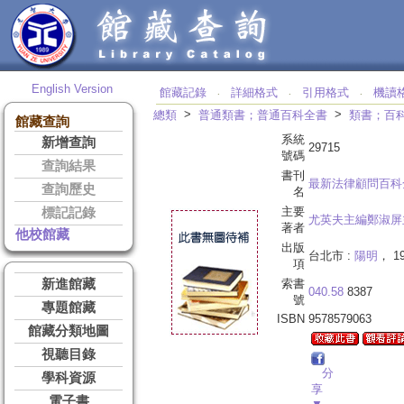
English Version
館藏記錄
詳細格式
引用格式
機讀
‧
‧
‧
>
>
總類
普通類書；普通百科全書
類書；百
館藏查詢
系統
新增查詢
29715
號碼
查詢結果
書刊
最新法律顧問百科
查詢歷史
名
主要
標記記錄
尤英夫主編鄭淑屏
著者
他校館藏
出版
台北市 :
陽明
， 1
項
新進館藏
索書
040.58
8387
號
專題館藏
ISBN
9578579063
館藏分類地圖
視聽目錄
分
學科資源
享
電子書