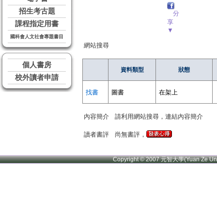
招生考古題
分
享
課程指定用書
▼
國科會人文社會專題書目
網站搜尋
個人書房
資料類型
狀態
校外讀者申請
找書
圖書
在架上
內容簡介
請利用網站搜尋，連結內容簡介
讀者書評
尚無書評，
Copyright © 2007 元智大學(Yuan Ze U