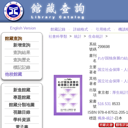
English Version
館藏記錄
詳細格式
引用格式
機讀
‧
‧
‧
>
>
>
社會科學類
統計
生命統計
館藏查詢
系統
新增查詢
299698
號碼
查詢結果
書刊
わが国独身層の
查詢歷史
名
主要
標記記錄
国立社会保障・人
著者
他校館藏
其他
国立社会保障・人
著者
新進館藏
出版
東京都 :
厚生統計
項
專題館藏
索書
516.531
8533
館藏分類地圖
號
視聽目錄
ISBN
978-4-87511-205-1
標題
獨身
-
統計
-日本
學科資源
電子書