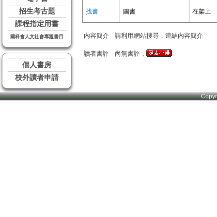
招生考古題
找書
圖書
在架上
課程指定用書
內容簡介
請利用網站搜尋，連結內容簡介
國科會人文社會專題書目
讀者書評
尚無書評，
個人書房
校外讀者申請
Copy