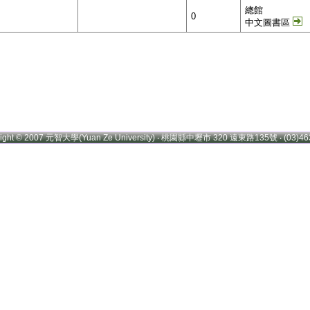
總館
0
中文圖書區
right © 2007 元智大學(Yuan Ze University) ‧ 桃園縣中壢市 320 遠東路135號 ‧ (03)46