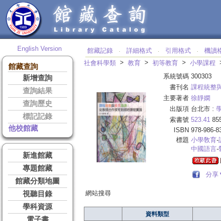
English Version
館藏記錄
詳細格式
引用格式
機讀
‧
‧
‧
>
>
>
社會科學類
教育
初等教育
小學課程
館藏查詢
系統號碼
300303
新增查詢
書刊名
課程統整
查詢結果
主要著者
徐靜嫻
查詢歷史
出版項
台北市 :
標記記錄
索書號
523.41
85
他校館藏
ISBN
978-986-8
標題
小學敎育
-
中國語言
-
新進館藏
專題館藏
分享
館藏分類地圖
網站搜尋
視聽目錄
學科資源
資料類型
電子書