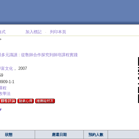
格式
加入標記
列印本頁
‧
>
與多元識讀
:
從敎師合作探究到師培課程實踐
學富文化
， 2007
59
3909-1-1
課程
敎學法
▼
狀態
應還日期
預約人數