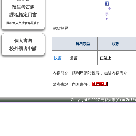
招生考古題
分
享
課程指定用書
▼
國科會人文社會專題書目
網站搜尋
個人書房
資料類型
狀態
校外讀者申請
找書
圖書
在架上
內容簡介
請利用網站搜尋，連結內容簡介
讀者書評
尚無書評，
Copyright © 2007 元智大學(Yuan Ze U