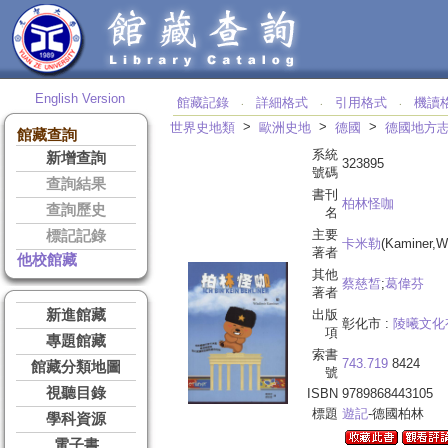
English Version
館藏記錄
詳細格式
引用格式
機讀
‧
‧
‧
>
>
>
世界史地類
歐洲史地
德國
德國地方
館藏查詢
系統
新增查詢
323895
號碼
查詢結果
書刊
柏林怪咖
查詢歷史
名
主要
標記記錄
卡米勒
(Kaminer,Wl
著者
他校館藏
其他
蔡慈皙
;
葛偉芬
著者
新進館藏
出版
彰化市 :
陵曦文化
項
專題館藏
索書
743.719
8424
館藏分類地圖
號
視聽目錄
ISBN
9789868443105
標題
遊記
-德國柏林
學科資源
電子書