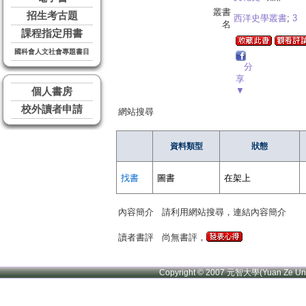
叢書
招生考古題
西洋史學叢書
;
3
名
課程指定用書
國科會人文社會專題書目
分
享
▼
個人書房
校外讀者申請
網站搜尋
資料類型
狀態
找書
圖書
在架上
內容簡介
請利用網站搜尋，連結內容簡介
讀者書評
尚無書評，
Copyright © 2007 元智大學(Yuan Ze U