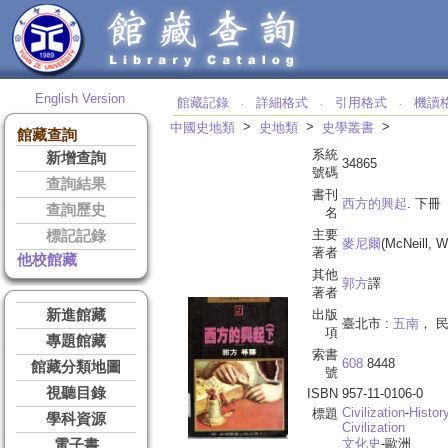
English Version
館藏記錄
詳細格式
引用格式
機讀
‧
‧
‧
>
>
>
中國史地類
史地類
史學叢書
館藏查詢
系統
新增查詢
34865
號碼
查詢結果
書刊
西方的興起
. 下冊
查詢歷史
名
主要
標記記錄
麥尼爾
(McNeill, W
著者
他校館藏
其他
郭方
譯
著者
新進館藏
出版
臺北市 :
五南
， 民
項
專題館藏
索書
608
8448
館藏分類地圖
號
視聽目錄
ISBN
957-11-0106-0
Civilization
-
Histor
標題
學科資源
Civilization
文化史
-歐洲
電子書