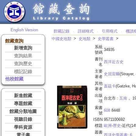
English Version
館藏記錄
詳細格式
引用格式
機讀
‧
‧
‧
>
>
>
中國史地類
史地類
史學叢書
館藏查詢
系統
新增查詢
34935
號碼
查詢結果
書刊
西洋近古史
查詢歷史
名
主要
標記記錄
史屈雷爾
(Strayer
著者
他校館藏
其他
蓋茲卡
(Gatzke, H
著者
新進館藏
出版
台北市 :
五南
， 1
項
專題館藏
索書
608
8448
館藏分類地圖
號
視聽目錄
ISBN
9571100692
標題
歐洲
-
歷史
-近代(145
學科資源
叢書
電子書
西洋史學叢書
;
6