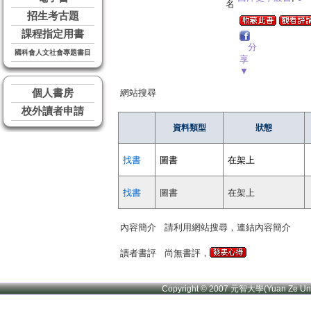
名
招生考古題
課程指定用書
分
國科會人文社會專題書目
享
▼
個人書房
網站搜尋
校外讀者申請
資料類型
狀態
找書
圖書
在架上
找書
圖書
在架上
內容簡介
請利用網站搜尋，連結內容簡介
讀者書評
尚無書評，
Copyright © 2007 元智大學(Yuan Ze U