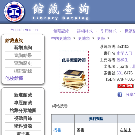
English Version
館藏記錄
詳細格式
引用格式
機讀
‧
‧
‧
>
>
>
中國史地類
史地類
史學
館藏查詢
系統號碼
353103
新增查詢
書刊名
史学入门
查詢結果
主要著者
鄭樑生
查詢歷史
出版項
北京市 :
標記記錄
索書號
601
8476
他校館藏
ISBN
978-7-301
分享
新進館藏
專題館藏
網站搜尋
館藏分類地圖
視聽目錄
資料類型
學科資源
找書
圖書
在架上
電子書