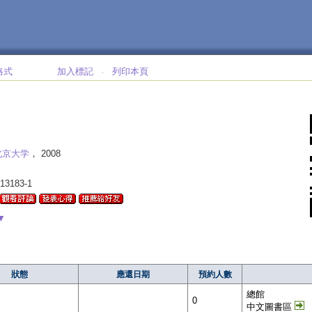
格式
加入標記
列印本頁
‧
北京大学
， 2008
-13183-1
▼
狀態
應還日期
預約人數
總館
0
中文圖書區