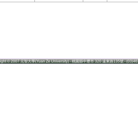
right © 2007 元智大學(Yuan Ze University) ‧ 桃園縣中壢市 320 遠東路135號 ‧ (03)46