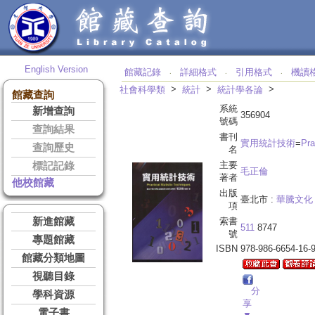
English Version
館藏記錄
詳細格式
引用格式
機讀
‧
‧
‧
>
>
>
社會科學類
統計
統計學各論
館藏查詢
系統
新增查詢
356904
號碼
查詢結果
書刊
實用統計技術
=
Pra
查詢歷史
名
主要
標記記錄
毛正倫
著者
他校館藏
出版
臺北市 :
華騰文化
項
新進館藏
索書
511
8747
號
專題館藏
ISBN
978-986-6654-16-
館藏分類地圖
視聽目錄
分
學科資源
享
電子書