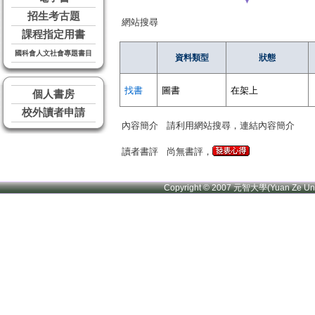
▼
招生考古題
網站搜尋
課程指定用書
國科會人文社會專題書目
資料類型
狀態
找書
圖書
在架上
個人書房
校外讀者申請
內容簡介
請利用網站搜尋，連結內容簡介
讀者書評
尚無書評，
Copyright © 2007 元智大學(Yuan Ze U