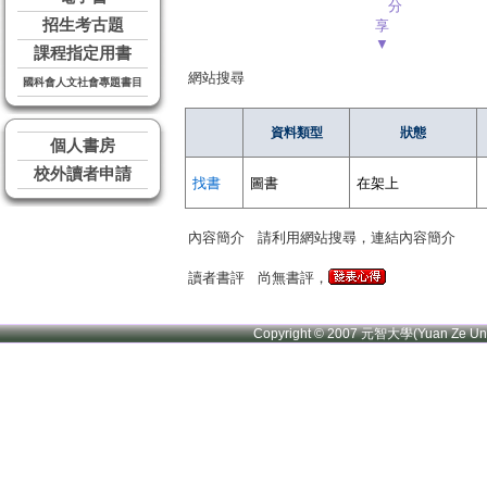
分
招生考古題
享
▼
課程指定用書
網站搜尋
國科會人文社會專題書目
資料類型
狀態
個人書房
校外讀者申請
找書
圖書
在架上
內容簡介
請利用網站搜尋，連結內容簡介
讀者書評
尚無書評，
Copyright © 2007 元智大學(Yuan Ze U