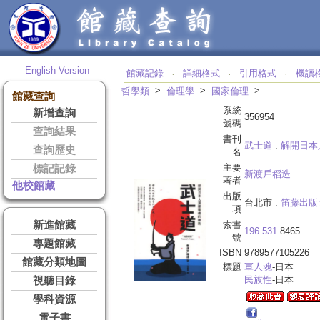
English Version
館藏記錄
詳細格式
引用格式
機讀
‧
‧
‧
>
>
>
哲學類
倫理學
國家倫理
館藏查詢
系統
新增查詢
356954
號碼
查詢結果
書刊
武士道
:
解開日本
查詢歷史
名
主要
標記記錄
新渡戶稻造
著者
他校館藏
出版
台北市 :
笛藤出版
項
新進館藏
索書
196.531
8465
號
專題館藏
ISBN
9789577105226
館藏分類地圖
標題
軍人魂
-日本
民族性
-日本
視聽目錄
學科資源
電子書