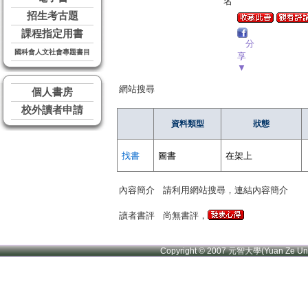
名
招生考古題
課程指定用書
分
國科會人文社會專題書目
享
▼
網站搜尋
個人書房
校外讀者申請
資料類型
狀態
找書
圖書
在架上
內容簡介
請利用網站搜尋，連結內容簡介
讀者書評
尚無書評，
Copyright © 2007 元智大學(Yuan Ze U