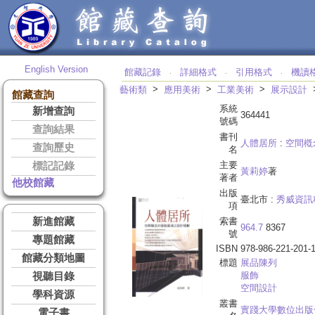
English Version
館藏記錄
詳細格式
引用格式
機讀
‧
‧
‧
>
>
>
藝術類
應用美術
工業美術
展示設計
館藏查詢
系統
新增查詢
364441
號碼
查詢結果
書刊
人體居所
:
空間槪
查詢歷史
名
主要
標記記錄
黃莉婷
著
著者
他校館藏
出版
臺北市 :
秀威資訊
項
新進館藏
索書
964.7
8367
號
專題館藏
ISBN
978-986-221-201-
館藏分類地圖
標題
展品陳列
服飾
視聽目錄
空間設計
學科資源
叢書
實踐大學數位出版
電子書