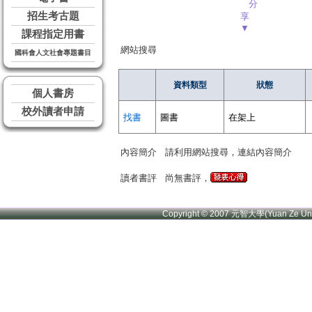
分
招生考古題
享
▼
課程指定用書
網站搜尋
國科會人文社會專題書目
資料類型
狀態
個人書房
校外讀者申請
找書
圖書
在架上
內容簡介
請利用網站搜尋，連結內容簡介
讀者書評
尚無書評，
Copyright © 2007 元智大學(Yuan Ze U