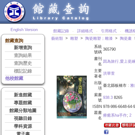
English Version
館藏記錄
詳細格式
引用格式
機讀
‧
‧
‧
>
>
>
藝術類
雕塑
陶瓷雕塑；雕漆
陶瓷畫
館藏查詢
系統
新增查詢
365790
號碼
查詢結果
書刊
因為旅行,愛上瓷
查詢歷史
名
主要
標記記錄
洪華萱
著者
他校館藏
出版
臺北縣板橋市 :
雅
項
新進館藏
索書
938.3
8265
號
專題館藏
ISBN
978-986-6648-64-
館藏分類地圖
叢書
療癒系ha手作
;
2
名
視聽目錄
學科資源
電子書