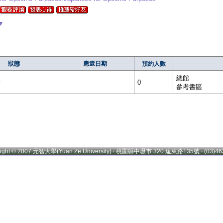
▼
狀態
應還日期
預約人數
總館
借
0
參考書區
right © 2007 元智大學(Yuan Ze University) ‧ 桃園縣中壢市 320 遠東路135號 ‧ (03)46