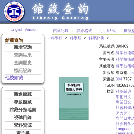
English Version
館藏記錄
詳細格式
引用格式
機讀
‧
‧
‧
>
>
>
科學類
科學類
科學辭典
館藏查詢
系統號碼
390469
新增查詢
書刊名
科学技術
查詢結果
主要著者
科学技術
查詢歷史
其他著者
科學技術
標記記錄
出版項
東京都 :
他校館藏
索書號
304
7767
ISBN
48169175
標題
科學辭典
新進館藏
學術日文
專題館藏
專業日文
社會科學/
館藏分類地圖
アカデミ
視聽目錄
専門日本
社会科学
學科資源
Language 
電子書
Language 