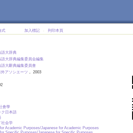
格式
加入標記
列印本頁
‧
略語大辞典
略語大辞典編集委員会編集
略語大辭典編集委員會
日外アソシエーツ
， 2003
92
社會學
ック日本語
語
／社会学
for Academic Purposes/Japanese for Academic Purposes
for Specific Purposes/Japanese for Specific Purposes