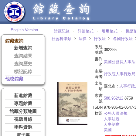
English Version
館藏記錄
詳細格式
引用格式
機讀
‧
‧
‧
>
>
>
社會科學類
法律
行政法
各國行政法
館藏查詢
系統
新增查詢
392285
號碼
查詢結果
書刊
美國公務員人事法
查詢歷史
名
主要
標記記錄
行政院人事行政局
著者
他校館藏
出版
臺北市 :
人事行政
項
新進館藏
索書
588.952/12
8759
號
專題館藏
ISBN
978-986-02-0547-
館藏分類地圖
標題
公務人員法規
人事法規
視聽目錄
人事制度
學科資源
美國
電子書