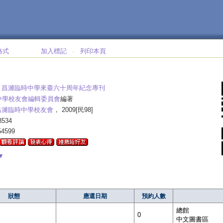
格式
加入標記
列印本頁
‧
:
昌濰臨時中學來臺六十周年紀念專刊
中學校友會編輯委員會
編著
昌濰臨時中學校友會
， 2009[民98]
534
54599
▼
狀態
應還日期
預約人數
總館
0
中文圖書區