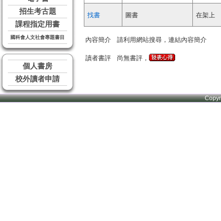
招生考古題
找書
圖書
在架上
課程指定用書
國科會人文社會專題書目
內容簡介
請利用網站搜尋，連結內容簡介
讀者書評
尚無書評，
個人書房
校外讀者申請
Copy