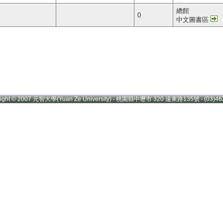
總館
0
中文圖書區
right © 2007 元智大學(Yuan Ze University) ‧ 桃園縣中壢市 320 遠東路135號 ‧ (03)46