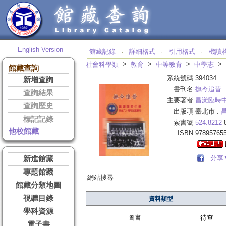
English Version
館藏記錄
詳細格式
引用格式
機讀
‧
‧
‧
>
>
>
>
社會科學類
教育
中等教育
中學志
館藏查詢
系統號碼
394034
新增查詢
書刊名
撫今追昔
查詢結果
主要著者
昌濰臨時
查詢歷史
出版項
臺北市 :
標記記錄
索書號
524.8212
8
他校館藏
ISBN
97895765
分享
新進館藏
專題館藏
網站搜尋
館藏分類地圖
視聽目錄
資料類型
學科資源
圖書
待查
電子書