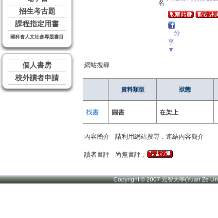
名
招生考古題
課程指定用書
分
國科會人文社會專題書目
享
▼
個人書房
網站搜尋
校外讀者申請
資料類型
狀態
找書
圖書
在架上
內容簡介
請利用網站搜尋，連結內容簡介
讀者書評
尚無書評，
Copyright © 2007 元智大學(Yuan Ze U