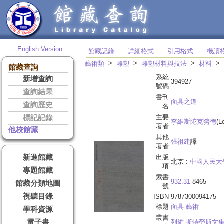
English Version
館藏記錄
詳細格式
引用格式
機讀
‧
‧
‧
>
>
>
>
藝術類
雕塑
雕塑材料與技法
材料
館藏查詢
系統
新增查詢
394927
號碼
查詢結果
書刊
面具之道
查詢歷史
名
主要
標記記錄
李維斯陀克勞德
(L
著者
他校館藏
其他
張祖建
譯
著者
新進館藏
出版
北京 :
中國人民大
項
專題館藏
索書
932.31
8465
館藏分類地圖
號
視聽目錄
ISBN
9787300094175
標題
面具
-
藝術
學科資源
叢書
電子書
列維.斯特勞斯文