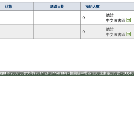
狀態
應還日期
預約人數
總館
0
中文圖書區
總館
0
中文圖書區
right © 2007 元智大學(Yuan Ze University) ‧ 桃園縣中壢市 320 遠東路135號 ‧ (03)46