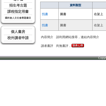
招生考古題
資料類型
課程指定用書
找書
圖書
在架上
國科會人文社會專題書目
找書
圖書
在架上
個人書房
內容簡介
請利用網站搜尋，連結內容簡介
校外讀者申請
讀者書評
尚無書評，
Copy