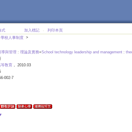
格式
加入標記
列印本頁
‧
>
；學校人事制度
領導與管理
:
理論及實務
=
School technology leadership and management
:
the
著
高等敎育
， 2010.03
6
66-002-7
▼