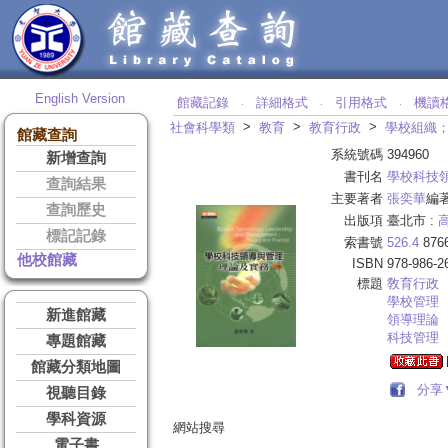
English Version
館藏記錄
詳細格式
引用格式
機讀
‧
‧
‧
>
>
>
社會科學類
教育
教育行政
學校組織
館藏查詢
系統號碼
394960
新增查詢
書刊名
學校科技
查詢結果
主要著者
張奕華
編
查詢歷史
出版項
臺北市 :
標記記錄
索書號
526.4
876
他校館藏
ISBN
978-986-2
標題
敎育行政
學校管理
新進館藏
領導理論
科技管理
專題館藏
館藏分類地圖
分享
視聽目錄
學科資源
網站搜尋
電子書