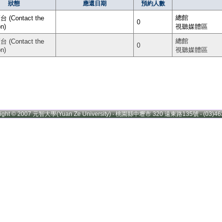
狀態
應還日期
預約人數
總館
(Contact the
0
on)
視聽媒體區
總館
(Contact the
0
on)
視聽媒體區
right © 2007 元智大學(Yuan Ze University) ‧ 桃園縣中壢市 320 遠東路135號 ‧ (03)46