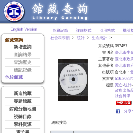
English Version
館藏記錄
詳細格式
引用格式
機讀
‧
‧
‧
>
>
>
社會科學類
統計
生命統計
館藏查詢
系統號碼
397457
新增查詢
書刊名
臺北市生命
查詢結果
主要著者
臺北市政
查詢歷史
其他著者
臺北市政
標記記錄
出版項
台北市 :
他校館藏
索書號
516.2028/
標題
死亡
-
統計
政府出版
新進館藏
社會科學
專題館藏
館藏分類地圖
分享
視聽目錄
網站搜尋
學科資源
電子書