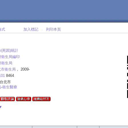
格式
加入標記
列印本頁
‧
(死因)統計
府衛生局編印
府衛生局
北市衛生局
， 2009-
101
8464
-台北市
品
-
衛生醫療
▼