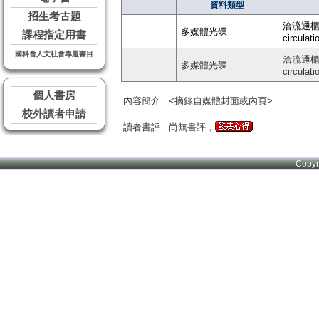
資料類型
招生考古題
洽流通櫃台 
多媒體光碟
課程指定用書
circulati
國科會人文社會專題書目
洽流通櫃台 
多媒體光碟
circulati
個人書房
內容簡介
<摘錄自媒體封面或內頁>
校外讀者申請
讀者書評
尚無書評，
Copy