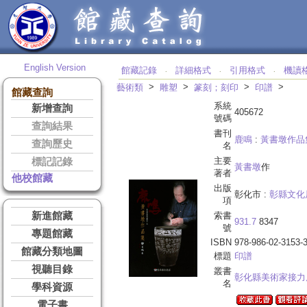
English Version
館藏記錄
詳細格式
引用格式
機讀
‧
‧
‧
>
>
>
>
藝術類
雕塑
篆刻；刻印
印譜
館藏查詢
系統
新增查詢
405672
號碼
查詢結果
書刊
鹿鳴
:
黃書墩作品
查詢歷史
名
主要
標記記錄
黃書墩
作
著者
他校館藏
出版
彰化市 :
彰縣文化
項
新進館藏
索書
931.7
8347
號
專題館藏
ISBN
978-986-02-3153-
館藏分類地圖
標題
印譜
視聽目錄
叢書
彰化縣美術家接力
名
學科資源
電子書