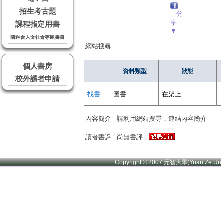
招生考古題
分
享
課程指定用書
▼
國科會人文社會專題書目
網站搜尋
個人書房
資料類型
狀態
校外讀者申請
找書
圖書
在架上
內容簡介
請利用網站搜尋，連結內容簡介
讀者書評
尚無書評，
Copyright © 2007 元智大學(Yuan Ze U