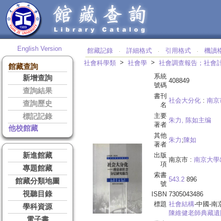
English Version
館藏記錄
詳細格式
引用格式
機讀
‧
‧
‧
>
>
社會科學類
社會學
社會調查報告；社會
館藏查詢
系統
新增查詢
408849
號碼
查詢結果
書刊
社会大分化
:
南京
查詢歷史
名
主要
標記記錄
朱力, 陈如主编
著者
他校館藏
其他
朱力
;
陳如
著者
新進館藏
出版
南京市 :
南京大學
項
專題館藏
索書
543.2
896
館藏分類地圖
號
視聽目錄
ISBN
7305043486
標題
社會結構
-中國-南
學科資源
陳維健老師典藏遺
電子書