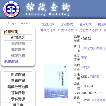
English Version
館藏記錄
詳細格式
引用格式
機讀
‧
‧
‧
>
>
>
世界史地類
文物考古
史前文物考古
館藏查詢
系統
新增查詢
409323
號碼
查詢結果
書刊
三峡远古人类的足
查詢歷史
名
主要
標記記錄
高星
著者
他校館藏
其他
裴樹文
著者
新進館藏
出版
成都 :
巴蜀書社
， 
項
專題館藏
索書
799.4
835
館藏分類地圖
號
視聽目錄
ISBN
9787807525578
叢書
學科資源
三峽考古研究叢書
名
電子書