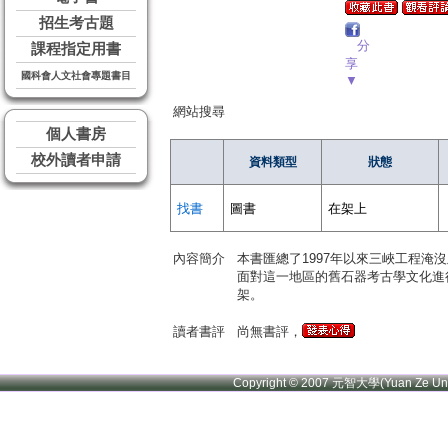
招生考古題
分
課程指定用書
享
國科會人文社會專題書目
▼
網站搜尋
個人書房
校外讀者申請
資料類型
狀態
找書
圖書
在架上
內容簡介
本書匯總了1997年以來三峽工程
面對這一地區的舊石器考古學文化進
架。
讀者書評
尚無書評，
Copyright © 2007 元智大學(Yuan Ze U