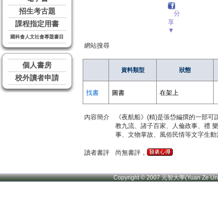
招生考古題
分
享
課程指定用書
▼
國科會人文社會專題書目
網站搜尋
個人書房
資料類型
狀態
校外讀者申請
找書
圖書
在架上
內容簡介
《夜航船》(精)是張岱編撰的一部
教九流、諸子百家、人倫政事、禮 
事、文物掌故、風俗民情等文字生動
讀者書評
尚無書評，
Copyright © 2007 元智大學(Yuan Ze U