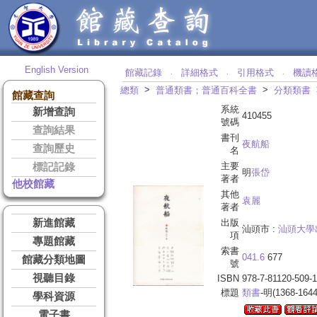
English Version
館藏記錄
詳細格式
引用格式
機讀
‧
‧
‧
>
>
總類
普通類書；普通百科全書
分類類書
館藏查詢
系統
新增查詢
410455
號碼
查詢結果
書刊
夜航船
查詢歷史
名
主要
標記記錄
明
張岱
著者
他校館藏
其他
袁麗
著者
新進館藏
出版
汕頭市 :
汕頭大學
項
專題館藏
索書
041.6
677
館藏分類地圖
號
視聽目錄
ISBN
978-7-81120-509-1
標題
類書
-明(1368-1644
學科資源
電子書