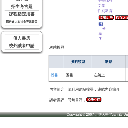
中學課程
文集
招生考古題
性別教育
課程指定用書
國科會人文社會專題書目
分
享
個人書房
▼
校外讀者申請
網站搜尋
資料類型
狀態
找書
圖書
在架上
內容簡介
請利用網站搜尋，連結內容簡介
讀者書評
尚無書評，
Copyright © 2007 元智大學(Yuan Ze U