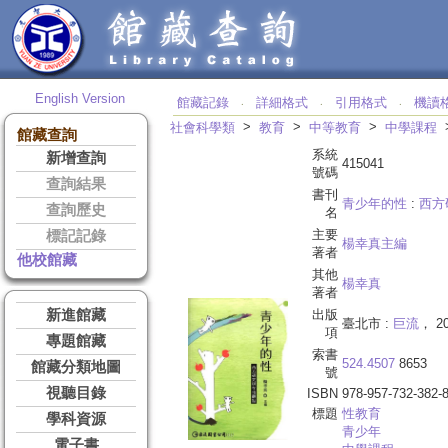
English Version
館藏記錄
詳細格式
引用格式
機讀
‧
‧
‧
>
>
>
社會科學類
教育
中等教育
中學課程
館藏查詢
系統
新增查詢
415041
號碼
查詢結果
書刊
青少年的性
:
西方
查詢歷史
名
主要
標記記錄
楊幸真主編
著者
他校館藏
其他
楊幸真
著者
新進館藏
出版
臺北市 :
巨流
， 20
項
專題館藏
索書
524.4507
8653
館藏分類地圖
號
視聽目錄
ISBN
978-957-732-382-
標題
性教育
學科資源
青少年
電子書