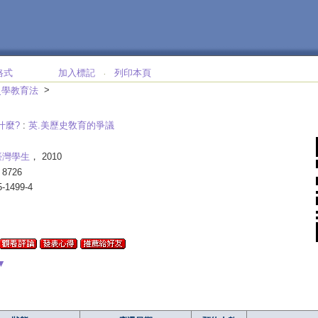
格式
加入標記
列印本頁
‧
>
史學教育法
什麼?
:
英.美歷史敎育的爭議
臺灣學生
， 2010
8726
5-1499-4
▼