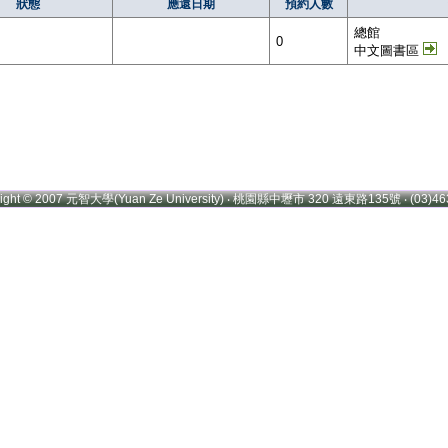
狀態
應還日期
預約人數
總館
0
中文圖書區
right © 2007 元智大學(Yuan Ze University) ‧ 桃園縣中壢市 320 遠東路135號 ‧ (03)46