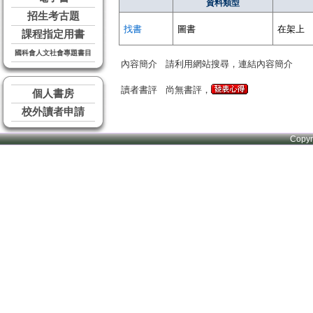
資料類型
招生考古題
找書
圖書
在架上
課程指定用書
國科會人文社會專題書目
內容簡介
請利用網站搜尋，連結內容簡介
讀者書評
尚無書評，
個人書房
校外讀者申請
Copy