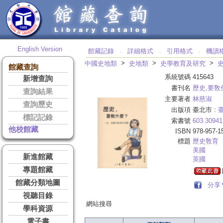
English Version
館藏記錄
詳細格式
引用格式
機讀
‧
‧
‧
>
>
>
中國史地類
史地類
史學教育及研究
館藏查詢
系統號碼
415643
新增查詢
書刊名
歷史,要敎
查詢結果
主要著者
林慈淑
查詢歷史
出版項
臺北市 :
標記記錄
索書號
603.30941
他校館藏
ISBN
978-957-1
標題
歷史敎育
美國
新進館藏
英國
專題館藏
館藏分類地圖
分享
視聽目錄
網站搜尋
學科資源
電子書