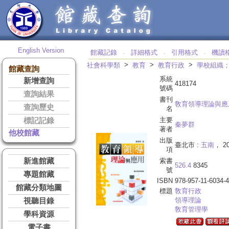
English Version
館藏記錄
詳細格式
引用格式
機讀
‧
‧
‧
>
>
>
社會科學類
教育
教育行政
學校組織
館藏查詢
系統
新增查詢
418174
號碼
查詢結果
書刊
敎育領導理論與應
查詢歷史
名
主要
標記記錄
秦夢群
著者
他校館藏
出版
臺北市 :
五南
， 2
項
新進館藏
索書
526.4
8345
號
專題館藏
ISBN
978-957-11-6034-4
館藏分類地圖
標題
敎育行政
領導理論
視聽目錄
敎育管理學
學科資源
電子書