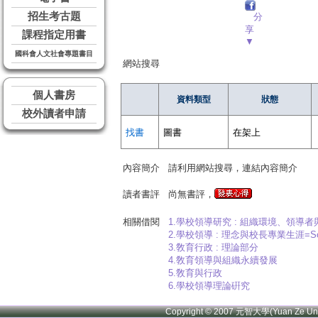
招生考古題
分
享
課程指定用書
▼
國科會人文社會專題書目
網站搜尋
個人書房
資料類型
狀態
校外讀者申請
找書
圖書
在架上
內容簡介
請利用網站搜尋，連結內容簡介
讀者書評
尚無書評，
相關借閱
1.學校領導研究 : 組織環境、領導
2.學校領導 : 理念與校長專業生涯=School lead
3.敎育行政 : 理論部分
4.敎育領導與組織永續發展
5.敎育與行政
6.學校領導理論硏究
Copyright © 2007 元智大學(Yuan Ze U