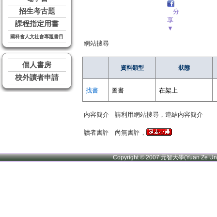
招生考古題
分
享
課程指定用書
▼
國科會人文社會專題書目
網站搜尋
個人書房
資料類型
狀態
校外讀者申請
找書
圖書
在架上
內容簡介
請利用網站搜尋，連結內容簡介
讀者書評
尚無書評，
Copyright © 2007 元智大學(Yuan Ze U