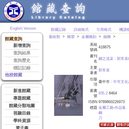
English Version
館藏記錄
詳細格式
引用格式
機讀
‧
‧
‧
>
>
>
>
藝術類
雕塑
金屬雕刻
鐵雕
館藏查詢
系統
新增查詢
418875
號碼
查詢結果
書刊
鋼之流采
:
郭常喜
查詢歷史
名
主要
標記記錄
郭常喜
著者
他校館藏
出版
臺中市 :
中市文化
項
新進館藏
索書
935.2
8464
號
專題館藏
ISBN
9789860226973
館藏分類地圖
標題
金屬工藝
-
作品集
鋼
視聽目錄
刀
學科資源
電子書