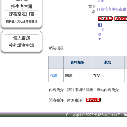
文集
招生考古題
叢書
師資培育中心叢書
名
課程指定用書
國科會人文社會專題書目
分
享
個人書房
▼
校外讀者申請
網站搜尋
資料類型
狀態
找書
圖書
在架上
內容簡介
請利用網站搜尋，連結內容簡介
讀者書評
尚無書評，
Copyright © 2007 元智大學(Yuan Ze U