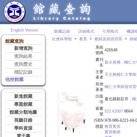
English Version
館藏記錄
詳細格式
引用格式
機讀
‧
‧
‧
>
>
>
社會科學類
教育
教師及師資培育
師
館藏查詢
系統
新增查詢
426548
號碼
查詢結果
書刊
薪火相傳
:
輔仁大
查詢歷史
名
主要
標記記錄
天主教輔仁大學師
著者
他校館藏
其他
輔仁大學師資培育
著者
新進館藏
出版
臺北縣新莊市 :
輔
項
專題館藏
索書
522.63307
8664
館藏分類地圖
號
視聽目錄
ISBN
978-986-6221-04-
標題
教育實習
學科資源
實習教師
電子書