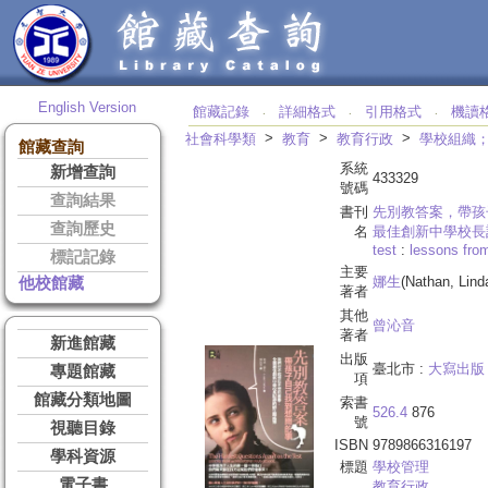
English Version
館藏記錄
詳細格式
引用格式
機讀
‧
‧
‧
>
>
>
社會科學類
教育
教育行政
學校組織
館藏查詢
系統
新增查詢
433329
號碼
查詢結果
書刊
先別教答案，帶孩
查詢歷史
名
最佳創新中學校長
test
:
lessons from
標記記錄
主要
娜生
(Nathan, Lind
他校館藏
著者
其他
曾沁音
著者
新進館藏
出版
臺北市 :
大寫出版
專題館藏
項
館藏分類地圖
索書
526.4
876
號
視聽目錄
ISBN
9789866316197
學科資源
標題
學校管理
電子書
教育行政