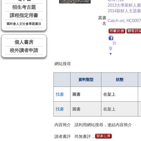
2013大學新鮮人
招生考古題
2014新鮮人主題書
課程指定用書
叢書
Catch on
;
HC0007
名
國科會人文社會專題書目
個人書房
分
享
校外讀者申請
▼
網站搜尋
資料類型
狀態
找書
圖書
在架上
找書
圖書
在架上
內容簡介
請利用網站搜尋，連結內容簡介
讀者書評
尚無書評，