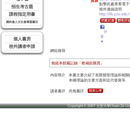
資源
點擊此處查看電子
招生考古題
校外連線說明
課程指定用書
http://lib.yzu.edu
國科會人文社會專題書目
分
享
個人書房
▼
校外讀者申請
網站搜尋
無紙本館藏記錄「教補款購買」
內容簡介
本書主要介紹了有限變形理論和相關的
本構理論的主要方面和近代發展等.
讀者書評
尚無書評，
Copyright © 2007 元智大學(Yuan Ze U