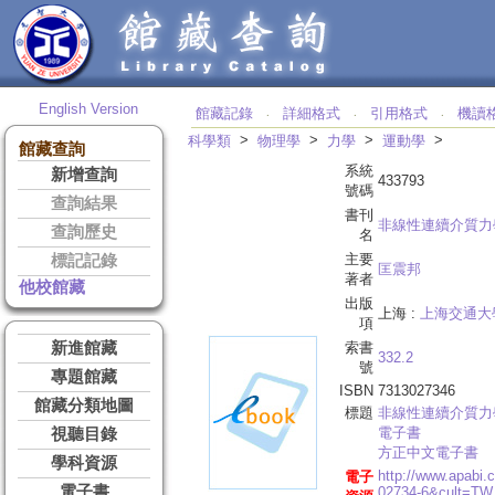
English Version
館藏記錄
詳細格式
引用格式
機讀
‧
‧
‧
>
>
>
>
科學類
物理學
力學
運動學
館藏查詢
系統
新增查詢
433793
號碼
查詢結果
書刊
非線性連續介質力
查詢歷史
名
主要
標記記錄
匡震邦
著者
他校館藏
出版
上海 :
上海交通大
項
新進館藏
索書
332.2
號
專題館藏
ISBN
7313027346
館藏分類地圖
標題
非線性連續介質力
電子書
視聽目錄
方正中文電子書
學科資源
http://www.apabi
電子
電子書
02734-6&cult=TW