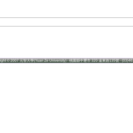
right © 2007 元智大學(Yuan Ze University) ‧ 桃園縣中壢市 320 遠東路135號 ‧ (03)46