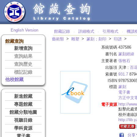
English Version
館藏記錄
詳細格式
引用格式
機讀
‧
‧
‧
>
>
>
>
藝術類
雕塑
篆刻；刻印
印譜
館藏查詢
系統號碼
437586
新增查詢
書刊名
篆刻經緯
查詢結果
主要著者
張牧石
查詢歷史
出版項
天津 :
百
標記記錄
索書號
931.7
879
他校館藏
ISBN
97875306
標題
篆刻
電子書
新進館藏
方正中文
專題館藏
http://ww
電子資源
點擊此處
館藏分類地圖
校外連線
http://lib
視聽目錄
學科資源
分享
電子書