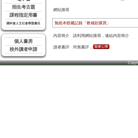
招生考古題
網站搜尋
課程指定用書
無紙本館藏記錄「教補款購買」
國科會人文社會專題書目
內容簡介
請利用網站搜尋，連結內容簡介
個人書房
讀者書評
尚無書評，
校外讀者申請
Copy