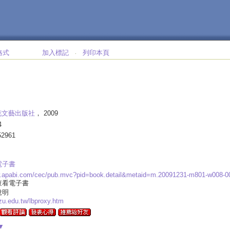
格式
加入標記
列印本頁
‧
花文藝出版社
， 2009
4
52961
電子書
w.apabi.com/cec/pub.mvc?pid=book.detail&metaid=m.20091231-m801-w008-
查看電子書
說明
.yzu.edu.tw/lbproxy.htm
▼