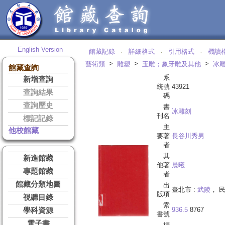
English Version
館藏記錄
詳細格式
引用格式
機讀
‧
‧
‧
>
>
>
藝術類
雕塑
玉雕；象牙雕及其他
冰
館藏查詢
系
新增查詢
統號
43921
查詢結果
碼
查詢歷史
書
冰雕刻
刊名
標記記錄
主
他校館藏
要著
長谷川秀男
者
其
新進館藏
他著
晨曦
專題館藏
者
館藏分類地圖
出
臺北市 :
武陵
， 民
版項
視聽目錄
索
936.5
8767
學科資源
書號
電子書