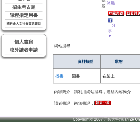
標
冰雕
題
招生考古題
課程指定用書
國科會人文社會專題書目
分
享
▼
個人書房
網站搜尋
校外讀者申請
資料類型
狀態
找書
圖書
在架上
內容簡介
請利用網站搜尋，連結內容簡介
讀者書評
尚無書評，
Copyright © 2007 元智大學(Yuan Ze U