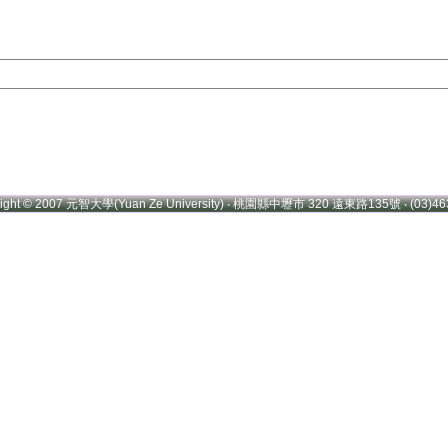
right © 2007 元智大學(Yuan Ze University) ‧ 桃園縣中壢市 320 遠東路135號 ‧ (03)46