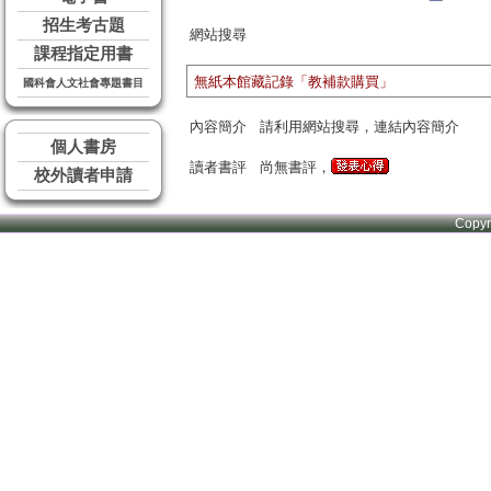
招生考古題
網站搜尋
課程指定用書
無紙本館藏記錄「教補款購買」
國科會人文社會專題書目
內容簡介
請利用網站搜尋，連結內容簡介
個人書房
讀者書評
尚無書評，
校外讀者申請
Copy