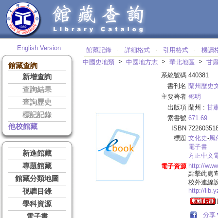
English Version
館藏記錄
詳細格式
引用格式
機讀
‧
‧
‧
>
>
>
中國史地類
中國地方志
華北地區
甘
館藏查詢
系統號碼
440381
新增查詢
書刊名
蘭州歷史
查詢結果
主要著者
鄧明
查詢歷史
出版項
蘭州 :
甘
標記記錄
索書號
671.69
他校館藏
ISBN
72260351
標題
文化史
-
風
電子書
新進館藏
方正中文
專題館藏
http://ww
電子資源
點擊此處
館藏分類地圖
校外連線
http://lib
視聽目錄
學科資源
分享
電子書