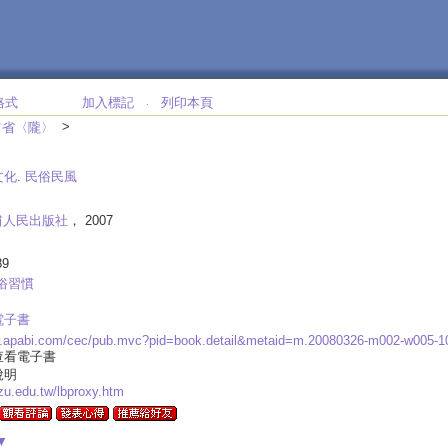
格式
加入標記
列印本頁
‧
>
肅省〈隴〉
文化
.
民俗民風
肅人民出版社
， 2007
89
俗習慣
電子書
w.apabi.com/cec/pub.mvc?pid=book.detail&metaid=m.20080326-m002-w005-
查看電子書
說明
.yzu.edu.tw/lbproxy.htm
▼