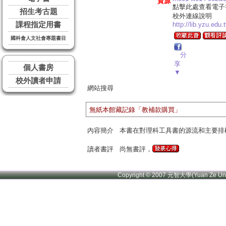
資源
點擊此處查看電子
招生考古題
校外連線說明
課程指定用書
http://lib.yzu.edu
國科會人文社會專題書目
分
享
個人書房
▼
校外讀者申請
網站搜尋
無紙本館藏記錄「教補款購買」
內容簡介
本書在對理科工具書的源流和主要排檢
讀者書評
尚無書評，
Copyright © 2007 元智大學(Yuan Ze U