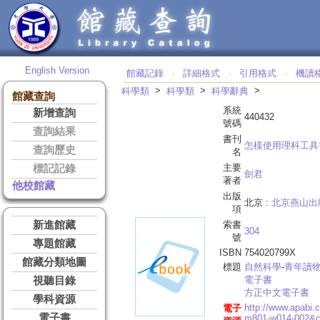
English Version
館藏記錄
詳細格式
引用格式
機讀
‧
‧
‧
>
>
>
科學類
科學類
科學辭典
館藏查詢
系統
新增查詢
440432
號碼
查詢結果
書刊
怎樣使用理科工具
查詢歷史
名
主要
標記記錄
劍君
著者
他校館藏
出版
北京 :
北京燕山出
項
新進館藏
索書
304
號
專題館藏
ISBN
754020799X
館藏分類地圖
標題
自然科學
-
青年讀
電子書
視聽目錄
方正中文電子書
學科資源
http://www.apabi
電子
電子書
m801-w014-002&