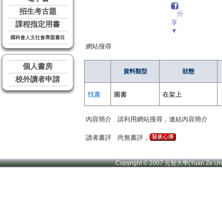
招生考古題
分
享
課程指定用書
▼
國科會人文社會專題書目
網站搜尋
個人書房
資料類型
狀態
校外讀者申請
找書
圖書
在架上
內容簡介
請利用網站搜尋，連結內容簡介
讀者書評
尚無書評，
Copyright © 2007 元智大學(Yuan Ze U