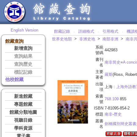
English Version
館藏記錄
詳細格式
引用格式
機讀
‧
‧
‧
>
>
>
世界史地類
非洲史地
南部非洲
南非
館藏查詢
系統
新增查詢
442983
號碼
查詢結果
書刊
南非简史
=
A conci
查詢歷史
名
主要
標記記錄
羅斯
(Ross, Robert
著者
他校館藏
出版
上海 :
上海外語教
項
新進館藏
索書
768.109
855
號
專題館藏
ISBN
7-81095-854-2
館藏分類地圖
標題
南非
-
歷史
視聽目錄
叢書
劍橋國別簡史叢書
名
學科資源
電子書